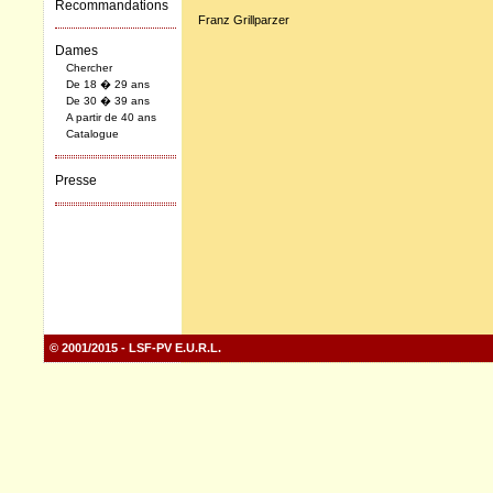
Recommandations
Franz Grillparzer
Dames
Chercher
De 18 � 29 ans
De 30 � 39 ans
A partir de 40 ans
Catalogue
Presse
© 2001/2015 - LSF-PV E.U.R.L.